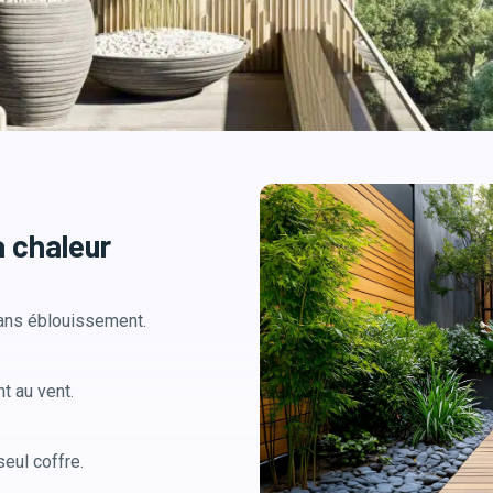
a chaleur
sans éblouissement.
nt au vent.
eul coffre.