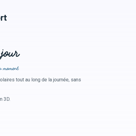
rt
 jour
on moment
olaires tout au long de la journée, sans
n 3D.