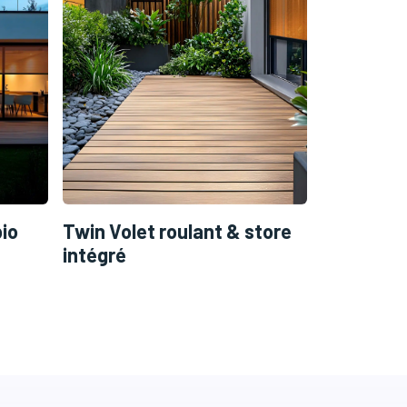
io
Twin Volet roulant & store
Store vert
intégré
Ambio